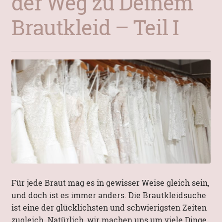
der Weg zu Deinem
Brautkleid – Teil I
Mein Konto
Für jede Braut mag es in gewisser Weise gleich sein,
und doch ist es immer anders. Die Brautkleidsuche
ist eine der glücklichsten und schwierigsten Zeiten
zugleich. Natürlich, wir machen uns um viele Dinge