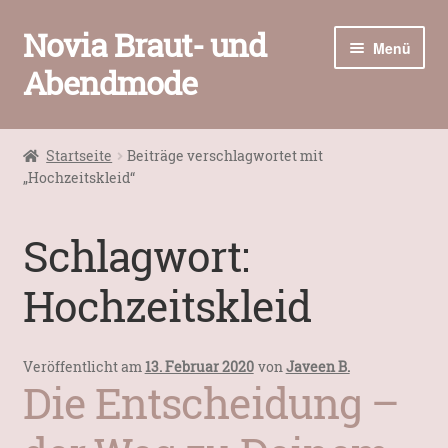
Novia Braut- und
Zur
Zum
Menü
Navigation
Inhalt
Abendmode
springen
springen
Home
Startseite
Beiträge verschlagwortet mit
Unter
„Hochzeitskleid“
Brautmode
öffnen
Abendmode
Schlagwort:
Unter
Accessoires
Hochzeitskleid
öffnen
Unter
Kontakt / Öffnungszeiten
öffnen
Veröffentlicht am
13. Februar 2020
von
Javeen B.
Die Entscheidung –
Warenkorb
Kasse