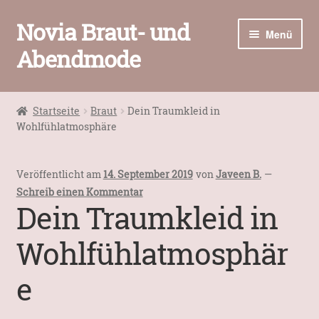
Novia Braut- und
Zur
Zum
Menü
Navigation
Inhalt
Abendmode
springen
springen
Home
Startseite
Braut
Dein Traumkleid in
Unter
Wohlfühlatmosphäre
Brautmode
öffnen
Abendmode
Veröffentlicht am
14. September 2019
von
Javeen B.
—
Schreib einen Kommentar
Unter
Accessoires
Dein Traumkleid in
öffnen
Unter
Wohlfühlatmosphär
Kontakt / Öffnungszeiten
öffnen
e
Warenkorb
Kasse