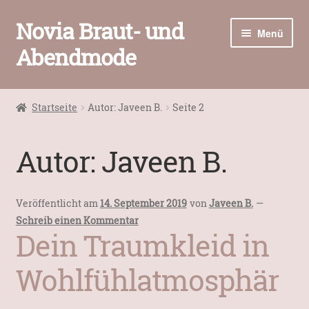
Novia Braut- und
Zur
Zum
Menü
Navigation
Inhalt
Abendmode
springen
springen
Home
Startseite
Autor: Javeen B.
Seite 2
Unter
Brautmode
öffnen
Autor:
Javeen B.
Abendmode
Unter
Accessoires
Veröffentlicht am
14. September 2019
von
Javeen B.
—
öffnen
Schreib einen Kommentar
Unter
Dein Traumkleid in
Kontakt / Öffnungszeiten
öffnen
Wohlfühlatmosphär
Warenkorb
Kasse