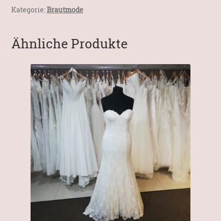
gr.44
Kategorie:
Brautmode
Menge
Ähnliche Produkte