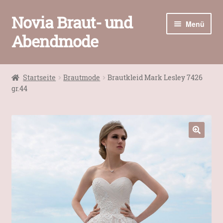
Novia Braut- und
Zur
Zum
Menü
Navigation
Inhalt
Abendmode
springen
springen
Home
Startseite
Brautmode
Brautkleid Mark Lesley 7426
Unter
gr.44
Brautmode
öffnen
Abendmode
Unter
Accessoires
🔍
öffnen
Unter
Kontakt / Öffnungszeiten
öffnen
Warenkorb
Kasse