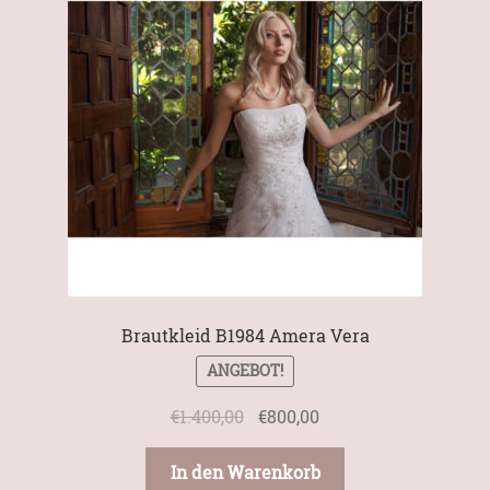
Brautkleid B1984 Amera Vera
ANGEBOT!
Ursprünglicher
Aktueller
€
1.400,00
€
800,00
Preis
Preis
war:
ist:
In den Warenkorb