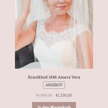
Mein Konto
Brautkleid 1846 Amera Vera
ANGEBOT!
Ursprünglicher
Aktueller
€
1.800,00
€
1.200,00
Preis
Preis
war:
ist:
In den Warenkorb