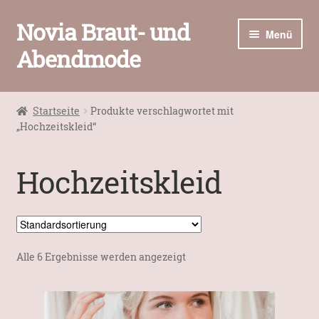
Novia Braut- und
Zur
Zum
Menü
Navigation
Inhalt
Abendmode
springen
springen
Home
Startseite
Produkte verschlagwortet mit
Unter
„Hochzeitskleid“
Brautmode
öffnen
Abendmode
Hochzeitskleid
Unter
Accessoires
öffnen
Unter
Kontakt / Öffnungszeiten
öffnen
Alle 6 Ergebnisse werden angezeigt
Warenkorb
Kasse