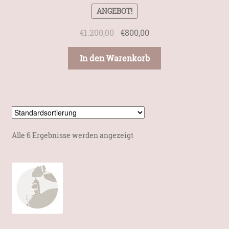
ANGEBOT!
Ursprünglicher
Aktueller
€
1.200,00
€
800,00
Preis
Preis
war:
ist:
In den Warenkorb
€1.200,00
€800,00.
Alle 6 Ergebnisse werden angezeigt